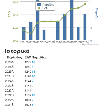
1300
15
Παρτίδες
ΕΛΟ
Παρτίδες
ΕΛΟ
1200
10
1100
5
1000
0
2021B
2022A
2022B
2023Α
2023B
2024A
2024B
2025A
2025B
2026A
Highcharts.com
Ιστορικό
Περίοδος
ΕΛΟ
Παρτίδες
2026A
1279
10
2025B
1249
5
2025A
1240
18
2024B
1194
10
2024A
1144
7
2023B
1144
0
2023Α
1144
4
2022B
1132
16
2022A
1051
7
2021B
1075
5