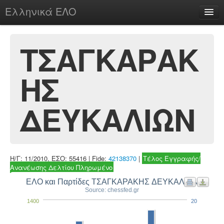
Ελληνικά ΕΛΟ
Περί
ΤΣΑΓΚΑΡΑΚ
ΗΣ
chesstu.be @ discord
Login
ΔΕΥΚΑΛΙΩΝ
Η/Γ: 11/2010, ΕΣΟ: 55416 | Fide:
42138370
|
Τέλος Εγγραφής/
Ανανέωσης Δελτίου Πληρωμένο
ΕΛΟ και Παρτίδες ΤΣΑΓΚΑΡΑΚΗΣ ΔΕΥΚΑΛΙΩΝ
Source: chessfed.gr
1400
20