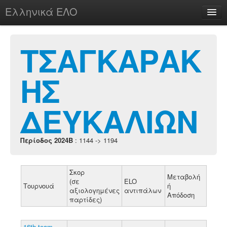
Ελληνικά ΕΛΟ
Περί
ΤΣΑΓΚΑΡΑΚ
ΗΣ
chesstu.be @ discord
Login
ΔΕΥΚΑΛΙΩΝ
Περίοδος 2024B
: 1144 -> 1194
Σκορ
Μεταβολή
(σε
ELO
Τουρνουά
ή
αξιολογημένες
αντιπάλων
Απόδοση
παρτίδες)
16th team