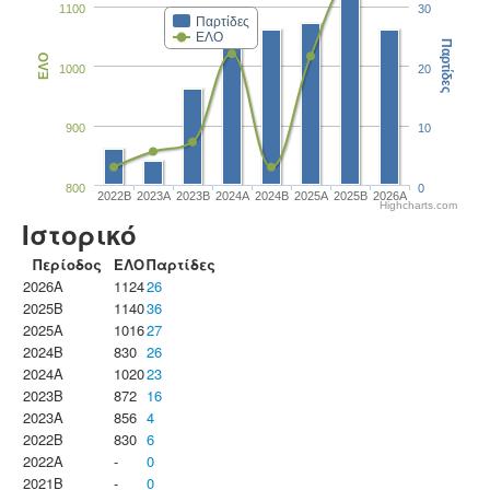
1100
30
Παρτίδες
ΕΛΟ
Παρτίδες
ΕΛΟ
1000
20
900
10
800
0
2022B
2023Α
2023B
2024A
2024B
2025A
2025B
2026A
Highcharts.com
Ιστορικό
Περίοδος
ΕΛΟ
Παρτίδες
2026A
1124
26
2025B
1140
36
2025A
1016
27
2024B
830
26
2024A
1020
23
2023B
872
16
2023Α
856
4
2022B
830
6
2022A
-
0
2021B
-
0