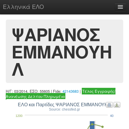
Ελληνικά ΕΛΟ
Περί
ΨΑΡΙΑΝΟΣ
ΕΜΜΑΝΟΥΗ
chesstu.be @ discord
Login
Λ
Η/Γ: 03/2014, ΕΣΟ: 55605 | Fide:
42143683
|
Τέλος Εγγραφής/
Ανανέωσης Δελτίου Πληρωμένο
ΕΛΟ και Παρτίδες ΨΑΡΙΑΝΟΣ ΕΜΜΑΝΟΥΗΛ
Source: chessfed.gr
1200
40