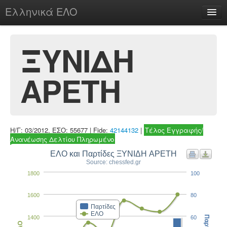
Ελληνικά ΕΛΟ
Περί
ΞΥΝΙΔΗ
ΑΡΕΤΗ
chesstu.be @ discord
Login
Η/Γ: 03/2012, ΕΣΟ: 55677 | Fide:
42144132
|
Τέλος Εγγραφής/
Ανανέωσης Δελτίου Πληρωμένο
ΕΛΟ και Παρτίδες ΞΥΝΙΔΗ ΑΡΕΤΗ
Source: chessfed.gr
1800
100
1600
80
Παρτίδες
ΕΛΟ
1400
60