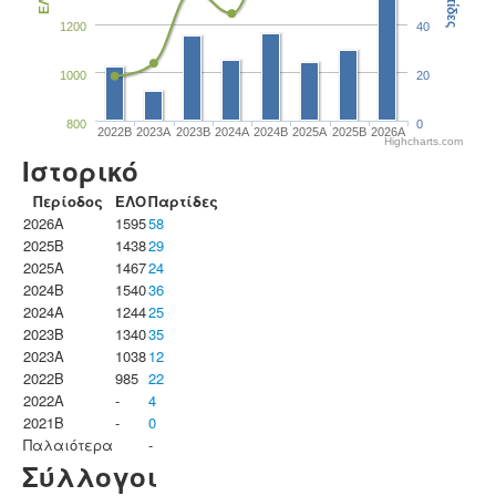
Παρτίδες
ΕΛΟ
1200
40
1000
20
800
0
2022B
2023Α
2023B
2024A
2024B
2025A
2025B
2026A
Highcharts.com
Ιστορικό
Περίοδος
ΕΛΟ
Παρτίδες
2026A
1595
58
2025B
1438
29
2025A
1467
24
2024B
1540
36
2024A
1244
25
2023B
1340
35
2023Α
1038
12
2022B
985
22
2022A
-
4
2021B
-
0
Παλαιότερα
-
Σύλλογοι