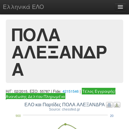
Ελληνικά ΕΛΟ
Περί
ΠΟΛΑ
ΑΛΕΞΑΝΔΡ
chesstu.be @ discord
Login
Α
Η/Γ: 02/2015, ΕΣΟ: 55787 | Fide:
42151546
|
Τέλος Εγγραφής/
Ανανέωσης Δελτίου Πληρωμένο
ΕΛΟ και Παρτίδες ΠΟΛΑ ΑΛΕΞΑΝΔΡΑ
Source: chessfed.gr
900
20