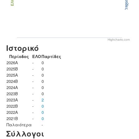
Παρτίδες
ΕΛΟ
Highcharts.com
Ιστορικό
Περίοδος
ΕΛΟ
Παρτίδες
2026A
-
0
2025B
-
0
2025A
-
0
2024B
-
0
2024A
-
0
2023B
-
0
2023Α
-
2
2022B
-
0
2022A
-
0
2021B
-
0
Παλαιότερα
-
Σύλλογοι