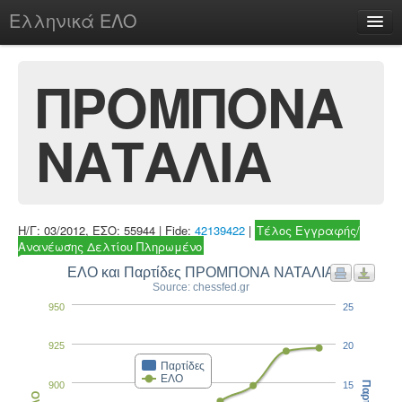
Ελληνικά ΕΛΟ
Περί
ΠΡΟΜΠΟΝΑ
ΝΑΤΑΛΙΑ
chesstu.be @ discord
Login
Η/Γ: 03/2012, ΕΣΟ: 55944 | Fide:
42139422
|
Τέλος Εγγραφής/
Ανανέωσης Δελτίου Πληρωμένο
ΕΛΟ και Παρτίδες ΠΡΟΜΠΟΝΑ ΝΑΤΑΛΙΑ
Source: chessfed.gr
950
25
925
20
Παρτίδες
ΕΛΟ
900
15