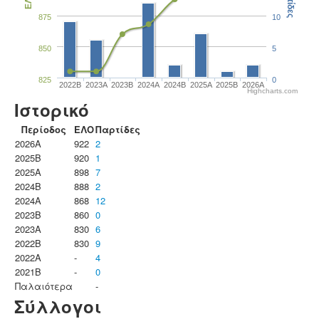
Παρτίδες
ΕΛΟ
875
10
850
5
825
0
2022B
2023Α
2023B
2024A
2024B
2025A
2025B
2026A
Highcharts.com
Ιστορικό
Περίοδος
ΕΛΟ
Παρτίδες
2026A
922
2
2025B
920
1
2025A
898
7
2024B
888
2
2024A
868
12
2023B
860
0
2023Α
830
6
2022B
830
9
2022A
-
4
2021B
-
0
Παλαιότερα
-
Σύλλογοι