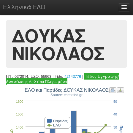
Ελληνικά ΕΛΟ
Περί
ΔΟΥΚΑΣ
ΝΙΚΟΛΑΟΣ
chesstu.be @ discord
Login
Η/Γ: 02/2014, ΕΣΟ: 55963 | Fide:
42142776
|
Τέλος Εγγραφής/
Ανανέωσης Δελτίου Πληρωμένο
ΕΛΟ και Παρτίδες ΔΟΥΚΑΣ ΝΙΚΟΛΑΟΣ
Source: chessfed.gr
1600
50
1500
40
Παρτίδες
ΕΛΟ
1400
30