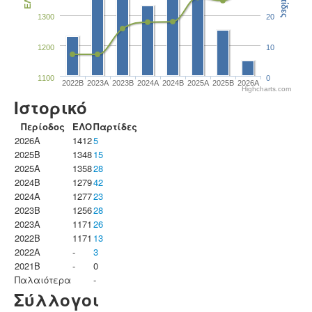
Παρτίδες
ΕΛΟ
1300
20
1200
10
1100
0
2022B
2023Α
2023B
2024A
2024B
2025A
2025B
2026A
Highcharts.com
Ιστορικό
Περίοδος
ΕΛΟ
Παρτίδες
2026A
1412
5
2025B
1348
15
2025A
1358
28
2024B
1279
42
2024A
1277
23
2023B
1256
28
2023Α
1171
26
2022B
1171
13
2022A
-
3
2021B
-
0
Παλαιότερα
-
Σύλλογοι