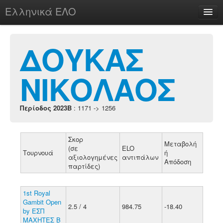
Ελληνικά ΕΛΟ
Περί
ΔΟΥΚΑΣ
ΝΙΚΟΛΑΟΣ
chesstu.be @ discord
Login
Περίοδος 2023B
: 1171 -> 1256
Σκορ
Μεταβολή
(σε
ELO
Τουρνουά
ή
αξιολογημένες
αντιπάλων
Απόδοση
παρτίδες)
1st Royal
Gambit Open
2.5 / 4
984.75
-18.40
by ΕΣΠ
ΜΑΧΗΤΕΣ Β