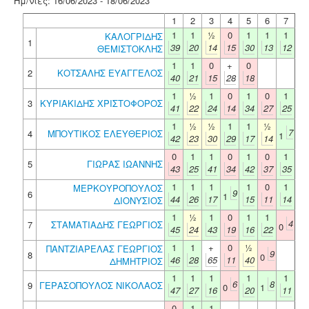
Ημ/νίες: 16/06/2023 - 18/06/2023
1
2
3
4
5
6
7
1
1
½
0
1
1
1
ΚΑΛΟΓΡΙΔΗΣ
1
39
20
14
15
30
13
12
ΘΕΜΙΣΤΟΚΛΗΣ
1
1
0
+
0
2
ΚΟΤΣΑΛΗΣ ΕΥΑΓΓΕΛΟΣ
40
21
15
28
18
1
½
1
0
1
0
1
3
ΚΥΡΙΑΚΙΔΗΣ ΧΡΙΣΤΟΦΟΡΟΣ
41
22
24
14
34
27
25
1
½
½
1
1
½
7
4
ΜΠΟΥΤΙΚΟΣ ΕΛΕΥΘΕΡΙΟΣ
1
42
23
30
29
17
14
0
1
1
0
1
0
1
5
ΓΙΩΡΑΣ ΙΩΑΝΝΗΣ
43
25
41
34
42
37
35
1
1
1
1
0
1
ΜΕΡΚΟΥΡΟΠΟΥΛΟΣ
9
6
1
44
26
17
15
11
14
ΔΙΟΝΥΣΙΟΣ
1
½
1
0
1
1
4
7
ΣΤΑΜΑΤΙΑΔΗΣ ΓΕΩΡΓΙΟΣ
0
45
24
43
19
16
22
1
1
+
0
½
ΠΑΝΤΖΙΑΡΕΛΑΣ ΓΕΩΡΓΙΟΣ
9
8
0
46
28
65
11
40
ΔΗΜΗΤΡΙΟΣ
1
1
1
1
1
6
8
9
ΓΕΡΑΣΟΠΟΥΛΟΣ ΝΙΚΟΛΑΟΣ
0
1
47
27
16
20
11
0
1
1