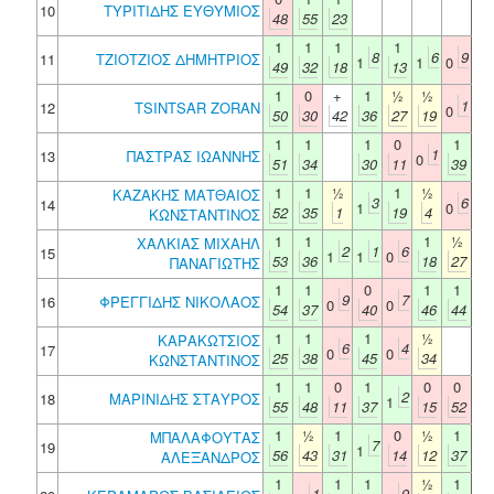
10
ΤΥΡΙΤΙΔΗΣ ΕΥΘΥΜΙΟΣ
48
55
23
1
1
1
1
8
6
9
11
ΤΖΙΟΤΖΙΟΣ ΔΗΜΗΤΡΙΟΣ
1
1
0
49
32
18
13
1
0
+
1
½
½
1
12
TSINTSAR ZORAN
0
50
30
42
36
27
19
1
1
1
0
1
1
13
ΠΑΣΤΡΑΣ ΙΩΑΝΝΗΣ
0
51
34
30
11
39
1
1
½
1
½
ΚΑΖΑΚΗΣ ΜΑΤΘΑΙΟΣ
3
6
14
1
0
52
35
1
19
4
ΚΩΝΣΤΑΝΤΙΝΟΣ
1
1
1
½
ΧΑΛΚΙΑΣ ΜΙΧΑΗΛ
2
1
6
15
1
1
0
53
36
18
27
ΠΑΝΑΓΙΩΤΗΣ
1
1
0
1
1
9
7
16
ΦΡΕΓΓΙΔΗΣ ΝΙΚΟΛΑΟΣ
0
0
54
37
40
46
44
1
1
1
½
ΚΑΡΑΚΩΤΣΙΟΣ
6
4
17
0
0
25
38
45
34
ΚΩΝΣΤΑΝΤΙΝΟΣ
1
1
0
1
0
0
2
18
ΜΑΡΙΝΙΔΗΣ ΣΤΑΥΡΟΣ
1
55
48
11
37
15
52
1
½
1
0
½
1
ΜΠΑΛΑΦΟΥΤΑΣ
7
19
1
56
43
31
14
12
37
ΑΛΕΞΑΝΔΡΟΣ
1
1
1
½
1
1
9