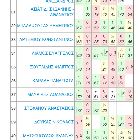
66
12
4
13
68
ΑΛΕΞΑΝΔΡΟΣ
1
0
½
½
1
0
ΑΣΙΑΤΙΔΗΣ ΙΩΑΝΝΗΣ -
31
33
19
43
45
70
34
ΑΘΑΝΑΣΙΟΣ
1
0
0
1
1
1
½
32
ΜΠΑΛΑΦΟΥΤΑΣ ΔΗΜΗΤΡΙΟΣ
67
11
52
51
46
44
40
½
0
0
0
½
0
1
33
ΑΡΤΕΜΙΟΥ ΚΩΝΣΤΑΝΤΙΝΟΣ
68
31
25
70
58
62
66
1
0
1
½
1
5
3
34
ΛΙΑΜΟΣ ΕΥΑΓΓΕΛΟΣ
1
0
69
13
54
17
31
1
0
½
0
1
5
35
ΞΟΥΠΛΙΔΗΣ ΦΙΛΙΠΠΟΣ
0
70
14
21
49
43
1
0
1
0
0
0
36
ΚΑΡΑΛΗ ΠΑΝΑΓΙΩΤΑ
71
15
67
12
52
51
1
0
+
0
+
0
5
37
ΜΑΥΡΙΔΗΣ ΑΘΑΝΑΣΙΟΣ
1
72
16
51
18
21
19
1
0
1
½
38
ΣΤΕΦΑΝΟΥ ΑΝΑΣΤΑΣΙΟΣ
73
17
72
22
½
1
½
1
0
1
39
ΔΟΥΚΑΣ ΝΙΚΟΛΑΟΣ
0
59
53
25
24
13
1
1
1
½
½
½
2
40
ΜΗΤΣΟΠΟΥΛΟΣ ΙΩΑΝΝΗΣ
0
56
53
16
8
20
32