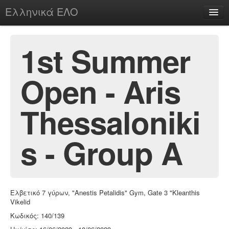
Ελληνικά ΕΛΟ
Περί
1st Summer
Open - Aris
chesstu.be @ discord
Login
Thessaloniki
s - Group A
Ελβετικό 7 γύρων, "Anestis Petalidis" Gym, Gate 3 "Kleanthis
Vikelid
Κωδικός: 140/139