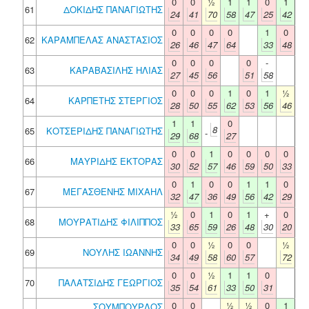
0
0
½
1
1
0
1
61
ΔΟΚΙΔΗΣ ΠΑΝΑΓΙΩΤΗΣ
24
41
70
58
47
25
42
0
0
0
0
1
0
62
ΚΑΡΑΜΠΕΛΑΣ ΑΝΑΣΤΑΣΙΟΣ
26
46
47
64
33
48
0
0
0
0
-
63
ΚΑΡΑΒΑΣΙΛΗΣ ΗΛΙΑΣ
27
45
56
51
58
0
0
0
1
0
1
½
64
ΚΑΡΠΕΤΗΣ ΣΤΕΡΓΙΟΣ
28
50
55
62
53
56
46
1
1
0
8
65
ΚΟΤΣΕΡΙΔΗΣ ΠΑΝΑΓΙΩΤΗΣ
-
29
68
27
0
0
1
0
0
0
0
66
ΜΑΥΡΙΔΗΣ ΕΚΤΟΡΑΣ
30
52
57
46
59
50
33
0
1
0
0
1
1
0
67
ΜΕΓΑΣΘΕΝΗΣ ΜΙΧΑΗΛ
32
47
36
49
56
42
29
½
0
1
0
1
+
0
68
ΜΟΥΡΑΤΙΔΗΣ ΦΙΛΙΠΠΟΣ
33
65
59
26
48
30
20
0
0
½
0
0
½
69
ΝΟΥΛΗΣ ΙΩΑΝΝΗΣ
34
49
58
60
57
72
0
0
½
1
1
0
70
ΠΑΛΑΤΣΙΔΗΣ ΓΕΩΡΓΙΟΣ
35
54
61
33
50
31
0
0
½
½
0
1
ΣΟΥΜΠΟΥΡΛΟΣ