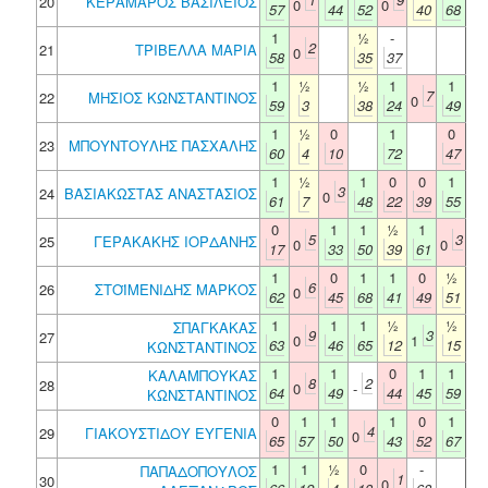
20
ΚΕΡΑΜΑΡΟΣ ΒΑΣΙΛΕΙΟΣ
0
0
57
44
52
40
68
1
½
-
2
21
ΤΡΙΒΕΛΛΑ ΜΑΡΙΑ
0
58
35
37
1
½
½
1
1
7
22
ΜΗΣΙΟΣ ΚΩΝΣΤΑΝΤΙΝΟΣ
0
59
3
38
24
49
1
½
0
1
0
23
ΜΠΟΥΝΤΟΥΛΗΣ ΠΑΣΧΑΛΗΣ
60
4
10
72
47
1
½
1
0
0
1
3
24
ΒΑΣΙΑΚΩΣΤΑΣ ΑΝΑΣΤΑΣΙΟΣ
0
61
7
48
22
39
55
0
1
1
½
1
5
3
25
ΓΕΡΑΚΑΚΗΣ ΙΟΡΔΑΝΗΣ
0
0
17
33
50
39
61
1
0
1
1
0
½
6
26
ΣΤΟΪΜΕΝΙΔΗΣ ΜΑΡΚΟΣ
0
62
45
68
41
49
51
1
1
1
½
½
ΣΠΑΓΚΑΚΑΣ
9
3
27
0
1
63
46
65
12
15
ΚΩΝΣΤΑΝΤΙΝΟΣ
1
1
0
1
1
ΚΑΛΑΜΠΟΥΚΑΣ
8
2
28
0
-
64
49
44
45
59
ΚΩΝΣΤΑΝΤΙΝΟΣ
0
1
1
1
0
1
4
29
ΓΙΑΚΟΥΣΤΙΔΟΥ ΕΥΓΕΝΙΑ
0
65
57
50
43
52
67
1
1
½
0
-
ΠΑΠΑΔΟΠΟΥΛΟΣ
1
30
0