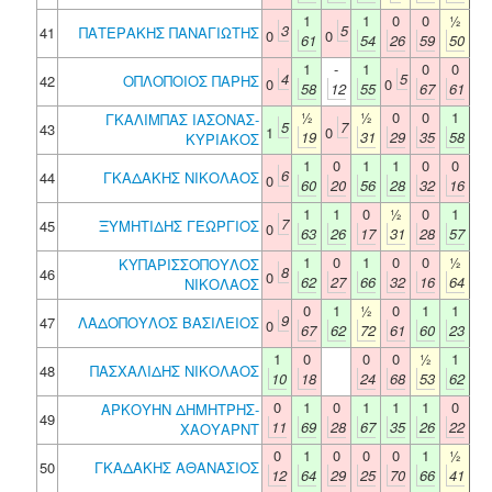
1
1
0
0
½
3
5
41
ΠΑΤΕΡΑΚΗΣ ΠΑΝΑΓΙΩΤΗΣ
0
0
61
54
26
59
50
1
-
1
0
0
4
5
42
ΟΠΛΟΠΟΙΟΣ ΠΑΡΗΣ
0
0
58
12
55
67
61
½
½
0
0
1
ΓΚΑΛΙΜΠΑΣ ΙΑΣΟΝΑΣ-
5
7
43
1
0
19
31
29
35
58
ΚΥΡΙΑΚΟΣ
1
0
1
1
0
0
6
44
ΓΚΑΔΑΚΗΣ ΝΙΚΟΛΑΟΣ
0
60
20
56
28
32
16
1
1
0
½
0
1
7
45
ΞΥΜΗΤΙΔΗΣ ΓΕΩΡΓΙΟΣ
0
63
26
17
31
28
57
1
0
1
0
0
½
ΚΥΠΑΡΙΣΣΟΠΟΥΛΟΣ
8
46
0
62
27
66
32
16
64
ΝΙΚΟΛΑΟΣ
0
1
½
0
1
1
9
47
ΛΑΔΟΠΟΥΛΟΣ ΒΑΣΙΛΕΙΟΣ
0
67
62
72
61
60
23
1
0
0
0
½
1
48
ΠΑΣΧΑΛΙΔΗΣ ΝΙΚΟΛΑΟΣ
10
18
24
68
53
62
0
1
0
1
1
1
0
ΑΡΚΟΥΗΝ ΔΗΜΗΤΡΗΣ-
49
11
69
28
67
35
26
22
ΧΑΟΥΑΡΝΤ
0
1
0
0
0
1
½
50
ΓΚΑΔΑΚΗΣ ΑΘΑΝΑΣΙΟΣ
12
64
29
25
70
66
41