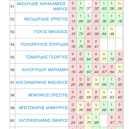
0
1
-
0
1
1
½
ΝΑΣΙΟΥΔΗΣ ΧΑΡΑΛΑΜΠΟΣ -
51
13
71
37
32
63
36
26
ΜΑΡΙΟΣ
0
1
1
0
1
1
1
52
ΘΕΟΔΩΡΙΔΗΣ ΧΡΗΣΤΟΣ
14
66
32
20
36
29
18
0
1
0
0
1
½
53
ΙΤΣΚΟΣ ΝΙΚΟΛΑΟΣ
15
73
40
39
64
48
0
1
0
0
54
ΤΟΛΙΟΠΟΥΛΟΣ ΣΠΥΡΙΔΩΝ
16
70
34
41
0
0
1
0
½
1
0
55
ΤΣΑΚΙΡΙΔΗΣ ΓΕΩΡΓΙΟΣ
18
10
64
42
71
72
24
0
0
1
0
0
0
½
56
ΚΑΛΟΓΡΙΔΟΥ ΜΑΡΙΑΝΘΗ
19
40
63
44
67
64
73
0
0
0
½
1
1
0
57
ΑΛΕΞΑΝΔΡΑΚΗΣ ΒΑΣΙΛΕΙΟΣ
20
29
66
73
69
71
45
0
0
½
0
½
+
0
58
ΜΠΑΡΑΚΟΣ ΟΡΕΣΤΗΣ
21
42
69
61
33
63
43
0
½
0
½
1
1
0
59
ΜΠΟΤΣΚΑΡΗΣ ΔΗΜΗΤΡΙΟΣ
22
39
68
71
66
41
28
0
0
½
1
0
0
60
ΧΑΤΖΗΪΟΡΔΑΝΗΣ ΟΜΗΡΟΣ
23
44
73
69
47
71