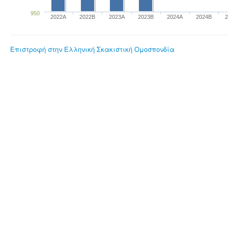
950
2022A
2022B
2023Α
2023B
2024A
2024B
Επιστροφή στην Ελληνική Σκακιστική Ομοσπονδία