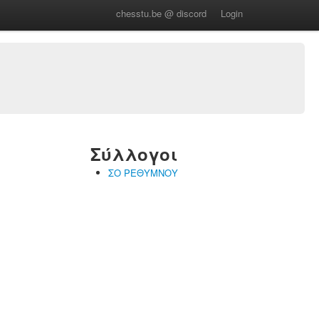
chesstu.be @ discord
Login
Σύλλογοι
ΣΟ ΡΕΘΥΜΝΟΥ