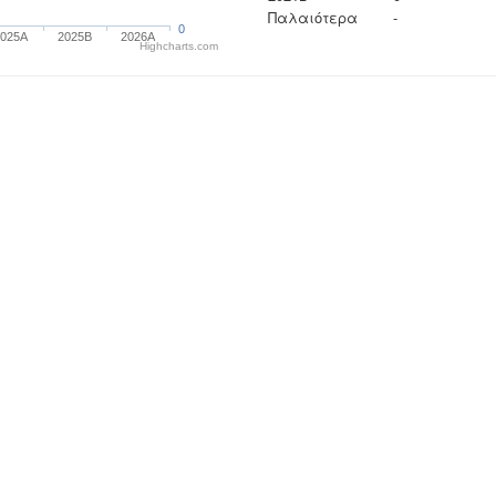
Παλαιότερα
-
0
2025A
2025B
2026A
Highcharts.com