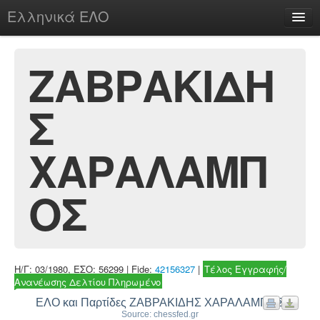
Ελληνικά ΕΛΟ
Περί
ΖΑΒΡΑΚΙΔΗ
Σ
chesstu.be @ discord
Login
ΧΑΡΑΛΑΜΠ
ΟΣ
Η/Γ: 03/1980, ΕΣΟ: 56299 | Fide:
42156327
|
Τέλος Εγγραφής/
Ανανέωσης Δελτίου Πληρωμένο
ΕΛΟ και Παρτίδες ΖΑΒΡΑΚΙΔΗΣ ΧΑΡΑΛΑΜΠΟΣ
Source: chessfed.gr