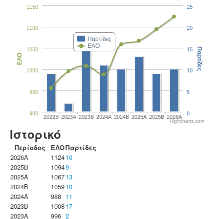
1150
25
1100
20
Παρτίδες
ΕΛΟ
1050
15
Παρτίδες
ΕΛΟ
1000
10
950
5
900
0
2022B
2023Α
2023B
2024A
2024B
2025A
2025B
2026A
Highcharts.com
Ιστορικό
Περίοδος
ΕΛΟ
Παρτίδες
2026A
1124
10
2025B
1094
9
2025A
1067
13
2024B
1059
10
2024A
988
11
2023B
1008
17
2023Α
996
2