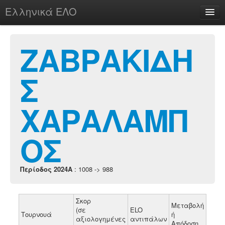
Ελληνικά ΕΛΟ
Περί
ΖΑΒΡΑΚΙΔΗ
Σ
chesstu.be @ discord
Login
ΧΑΡΑΛΑΜΠ
ΟΣ
Περίοδος 2024A
: 1008 -> 988
Σκορ
Μεταβολή
(σε
ELO
Τουρνουά
ή
αξιολογημένες
αντιπάλων
Απόδοση