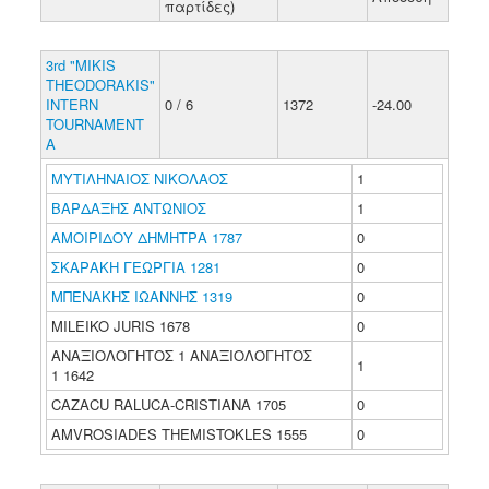
παρτίδες)
3rd "MIKIS
THEODORAKIS"
INTERN
0 / 6
1372
-24.00
TOURNAMENT
A
ΜΥΤΙΛΗΝΑΙΟΣ ΝΙΚΟΛΑΟΣ
1
ΒΑΡΔΑΞΗΣ ΑΝΤΩΝΙΟΣ
1
ΑΜΟΙΡΙΔΟΥ ΔΗΜΗΤΡΑ 1787
0
ΣΚΑΡΑΚΗ ΓΕΩΡΓΙΑ 1281
0
ΜΠΕΝΑΚΗΣ ΙΩΑΝΝΗΣ 1319
0
MILEIKO JURIS 1678
0
ΑΝΑΞΙΟΛΟΓΗΤΟΣ 1 ΑΝΑΞΙΟΛΟΓΗΤΟΣ
1
1 1642
CAZACU RALUCA-CRISTIANA 1705
0
AMVROSIADES THEMISTOKLES 1555
0