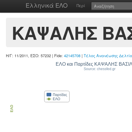
Ελληνικά ΕΛΟ
Περί
ΚΑΨΑΛΗΣ ΒΑΣ
Η/Γ: 11/2011, ΕΣΟ: 57232 | Fide:
42145708
|
Τέλος Ανανέωσης Δελτίο
ΕΛΟ και Παρτίδες ΚΑΨΑΛΗΣ ΒΑΣΙ
Source: chessfed.gr
Παρτίδες
ΕΛΟ
ΕΛΟ