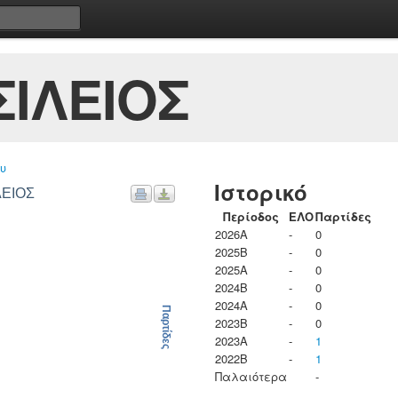
ΙΛΕΙΟΣ
υ
Ιστορικό
ΛΕΙΟΣ
Περίοδος
ΕΛΟ
Παρτίδες
2026A
-
0
2025B
-
0
2025A
-
0
2024B
-
0
2024A
-
0
Παρτίδες
2023B
-
0
2023Α
-
1
2022B
-
1
Παλαιότερα
-