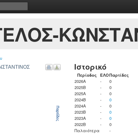
ΓΕΛΟΣ-ΚΩΝΣΤΑ
υ
Ιστορικό
ΩΝΣΤΑΝΤΙΝΟΣ
Περίοδος
ΕΛΟ
Παρτίδες
2026A
-
0
2025B
-
0
2025A
-
0
2024B
-
0
2024A
-
0
Παρτίδες
2023B
-
0
2023Α
-
0
2022B
-
0
Παλαιότερα
-