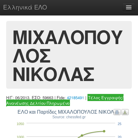
Ελληνικά ΕΛΟ
Περί
ΜΙΧΑΛΟΠΟΥ
ΛΟΣ
chesstu.be @ discord
Login
ΝΙΚΟΛΑΣ
Η/Γ: 06/2013, ΕΣΟ: 59663 | Fide:
42185491
|
Τέλος Εγγραφής/
Ανανέωσης Δελτίου Πληρωμένο
ΕΛΟ και Παρτίδες ΜΙΧΑΛΟΠΟΥΛΟΣ ΝΙΚΟΛΑΣ
Source: chessfed.gr
1050
25
1000
20