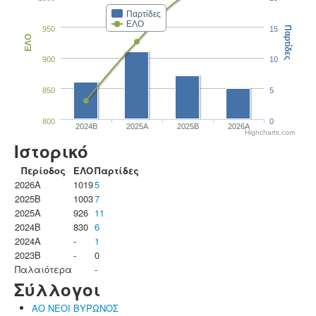
Παρτίδες
ΕΛΟ
950
15
Παρτίδες
ΕΛΟ
900
10
850
5
800
0
2024B
2025A
2025B
2026A
Highcharts.com
Ιστορικό
Περίοδος
ΕΛΟ
Παρτίδες
2026A
1019
5
2025B
1003
7
2025A
926
11
2024B
830
6
2024A
-
1
2023B
-
0
Παλαιότερα
-
Σύλλογοι
ΑΟ ΝΕΟΙ ΒΥΡΩΝΟΣ