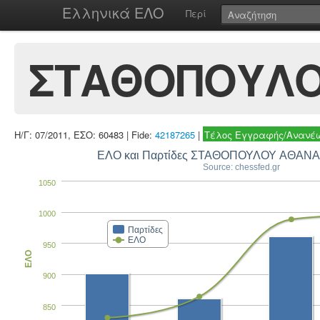
Ελληνικά ΕΛΟ
Περί
ΣΤΑΘΟΠΟΥΛΟ
Η/Γ: 07/2011, ΕΣΟ: 60483 | Fide:
42187265
|
Τέλος Εγγραφής/Ανανέω
ΕΛΟ και Παρτίδες ΣΤΑΘΟΠΟΥΛΟΥ ΑΘΑΝ
Source: chessfed.gr
1050
1000
Παρτίδες
ΕΛΟ
950
ΕΛΟ
900
850