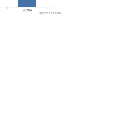
0
2026A
Highcharts.com