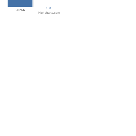
0
2026A
Highcharts.com