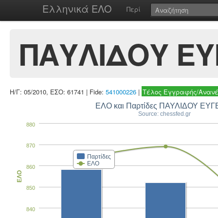
Ελληνικά ΕΛΟ
Περί
ΠΑΥΛΙΔΟΥ ΕΥ
Η/Γ: 05/2010, ΕΣΟ: 61741 | Fide:
541000226
|
Τέλος Εγγραφής/Ανανέ
ΕΛΟ και Παρτίδες ΠΑΥΛΙΔΟΥ ΕΥΓ
Source: chessfed.gr
880
870
Παρτίδες
ΕΛΟ
860
ΕΛΟ
850
840