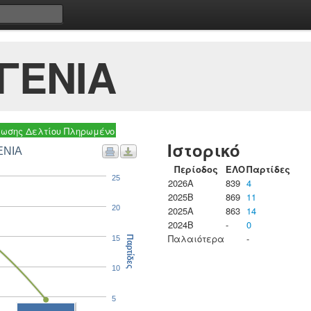
ΓΕΝΙΑ
ωσης Δελτίου Πληρωμένο
Ιστορικό
ΕΝΙΑ
Περίοδος
ΕΛΟ
Παρτίδες
25
2026A
839
4
2025B
869
11
20
2025A
863
14
2024B
-
0
Παλαιότερα
-
15
Παρτίδες
10
5