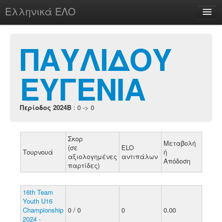
Ελληνικά ΕΛΟ
Περί
ΠΑΥΛΙΔΟΥ
ΕΥΓΕΝΙΑ
chesstu.be @ discord
Login
Περίοδος 2024B
: 0 -> 0
Σκορ
Μεταβολή
(σε
ELO
Τουρνουά
ή
αξιολογημένες
αντιπάλων
Απόδοση
παρτίδες)
16th Team
Youth U16
Championship
0 / 0
0
0.00
2024 -