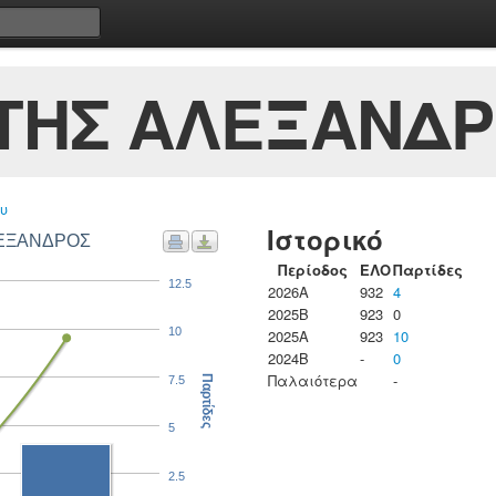
ΤΗΣ ΑΛΕΞΑΝΔ
υ
Ιστορικό
ΛΕΞΑΝΔΡΟΣ
Περίοδος
ΕΛΟ
Παρτίδες
12.5
2026A
932
4
2025B
923
0
10
2025A
923
10
2024B
-
0
Παλαιότερα
-
7.5
Παρτίδες
5
2.5