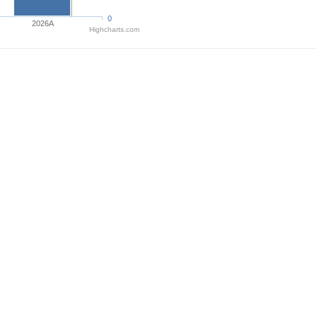
0
2026A
Highcharts.com