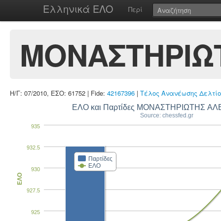
Ελληνικά ΕΛΟ
Περί
ΜΟΝΑΣΤΗΡΙΩ
Η/Γ: 07/2010, ΕΣΟ: 61752 | Fide:
42167396
|
Τέλος Ανανέωσης Δελτίο
ΕΛΟ και Παρτίδες ΜΟΝΑΣΤΗΡΙΩΤΗΣ Α
Source: chessfed.gr
935
932.5
Παρτίδες
ΕΛΟ
930
ΕΛΟ
927.5
925