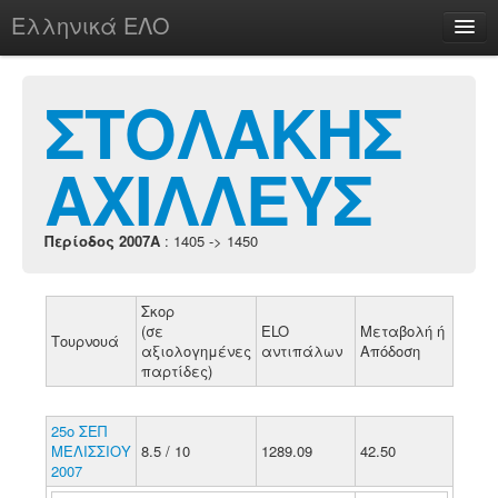
Ελληνικά ΕΛΟ
Περί
ΣΤΟΛΑΚΗΣ
ΑΧΙΛΛΕΥΣ
chesstu.be @ discord
Login
Περίοδος 2007A
: 1405 -> 1450
Σκορ
(σε
ELO
Μεταβολή ή
Τουρνουά
αξιολογημένες
αντιπάλων
Απόδοση
παρτίδες)
25ο ΣΕΠ
ΜΕΛΙΣΣΙΟΥ
8.5 / 10
1289.09
42.50
2007