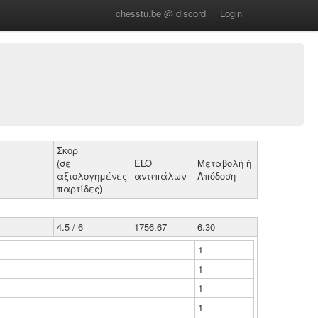
chesstu.be @ discord
Login
Σκορ
(σε
ELO
Μεταβολή ή
αξιολογημένες
αντιπάλων
Απόδοση
παρτίδες)
4.5 / 6
1756.67
6.30
1
1
1
1