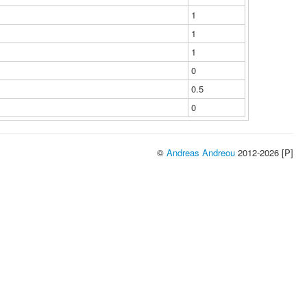
1
1
1
0
0.5
0
©
Andreas Andreou
2012-2026 [P]