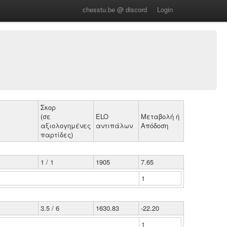
chesstu.be @ discord
Login
Σκορ
(σε
ELO
Μεταβολή ή
αξιολογημένες
αντιπάλων
Απόδοση
παρτίδες)
1 / 1
1905
7.65
1
3.5 / 6
1630.83
-22.20
1