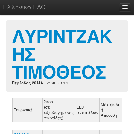
Ελληνικά ΕΛΟ
Περί
ΛΥΡΙΝΤΖΑΚ
ΗΣ
chesstu.be @ discord
Login
ΤΙΜΟΘΕΟΣ
Περίοδος 2014A
: 2160 -> 2170
Σκορ
Μεταβολή
(σε
ELO
Τουρνουά
ή
αξιολογημένες
αντιπάλων
Απόδοση
παρτίδες)
ΑΝΟΙΧΤΟ