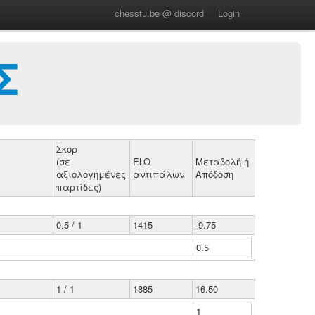
chesstu.be @ discord
Login
Σ
Σκορ
(σε
ELO
Μεταβολή ή
αξιολογημένες
αντιπάλων
Απόδοση
παρτίδες)
0.5 / 1
1415
-9.75
0.5
1 / 1
1885
16.50
1