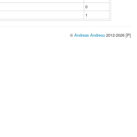
0
1
©
Andreas Andreou
2012-2026 [P]