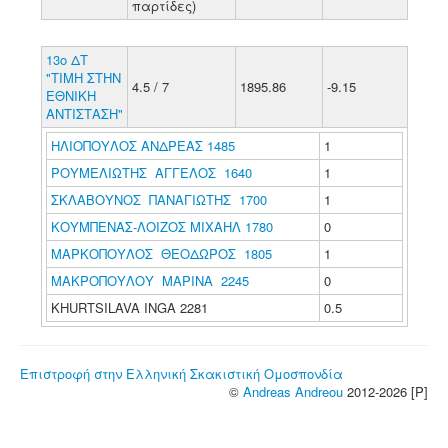
παρτίδες)
13ο ΔΤ
"ΤΙΜΗ ΣΤΗΝ
4.5 / 7
1895.86
-9.15
ΕΘΝΙΚΗ
ΑΝΤΙΣΤΑΣΗ"
ΗΛΙΟΠΟΥΛΟΣ ΑΝΔΡΕΑΣ 1485
1
ΡΟΥΜΕΛΙΩΤΗΣ ΑΓΓΕΛΟΣ 1640
1
ΣΚΛΑΒΟΥΝΟΣ ΠΑΝΑΓΙΩΤΗΣ 1700
1
ΚΟΥΜΠΕΝΑΣ-ΛΟΙΖΟΣ ΜΙΧΑΗΛ 1780
0
ΜΑΡΚΟΠΟΥΛΟΣ ΘΕΟΔΩΡΟΣ 1805
1
ΜΑΚΡΟΠΟΥΛΟΥ ΜΑΡΙΝΑ 2245
0
KHURTSILAVA INGA 2281
0.5
Επιστροφή στην Ελληνική Σκακιστική Ομοσπονδία
©
Andreas Andreou
2012-2026 [P]