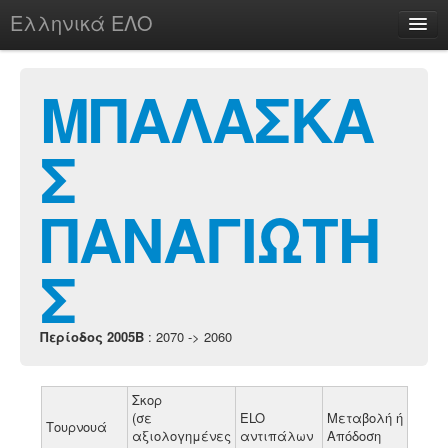
Ελληνικά ΕΛΟ
Περί
ΜΠΑΛΑΣΚΑ
Σ
chesstu.be @ discord
Login
ΠΑΝΑΓΙΩΤΗ
Σ
Περίοδος 2005B
: 2070 -> 2060
Σκορ
(σε
ELO
Μεταβολή ή
Τουρνουά
αξιολογημένες
αντιπάλων
Απόδοση