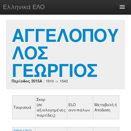
Ελληνικά ΕΛΟ
Περί
ΑΓΓΕΛΟΠΟΥ
ΛΟΣ
chesstu.be @ discord
Login
ΓΕΩΡΓΙΟΣ
Περίοδος 2015A
: 1610 -> 1543
Σκορ
(σε
ELO
Μεταβολή ή
Τουρνουά
αξιολογημένες
αντιπάλων
Απόδοση
παρτίδες)
ΟΜΑΔΙΚΟ