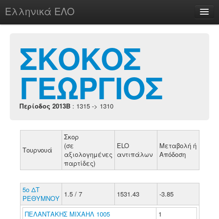
Ελληνικά ΕΛΟ
Περί
ΣΚΟΚΟΣ
ΓΕΩΡΓΙΟΣ
chesstu.be @ discord
Login
Περίοδος 2013B
: 1315 -> 1310
Σκορ
(σε
ELO
Μεταβολή ή
Τουρνουά
αξιολογημένες
αντιπάλων
Απόδοση
παρτίδες)
5ο ΔΤ
1.5 / 7
1531.43
-3.85
ΡΕΘΥΜΝΟΥ
ΠΕΛΑΝΤΑΚΗΣ ΜΙΧΑΗΛ 1005
1