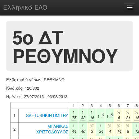
Ελληνικά ΕΛΟ
Περί
5ο ΔΤ
ΡΕΘΥΜΝΟΥ
chesstu.be @ discord
Login
Ελβετικό 9 γύρων, ΡΕΘΥΜΝΟ
Κωδικός: 120/302
Ημ/νίες: 27/07/2013 - 03/08/2013
1
2
3
4
5
6
7
8
1
1
1
½
½
½
9
5
1
SVETUSHKIN DMITRY
1
1
75
32
16
6
21
1
1
1
½
1
½
½
½
1
ΜΠΑΝΙΚΑΣ
2
44
40
3
24
4
14
8
1
ΧΡΙΣΤΟΔΟΥΛΟΣ