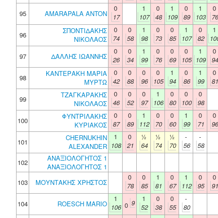
0
1
0
1
0
1
0
95
AMARAPALA ANTON
17
107
48
109
89
103
7
0
0
1
0
0
1
0
1
ΣΠΟΝΤΙΔΑΚΗΣ
96
74
58
98
73
85
107
82
10
ΝΙΚΟΛΑΟΣ
0
0
1
0
0
0
1
0
97
ΔΑΛΛΗΣ ΙΩΑΝΝΗΣ
26
34
99
76
69
105
109
9
0
0
0
0
1
0
1
0
ΚΑΝΤΕΡΑΚΗ ΜΑΡΙΑ
98
42
88
96
105
94
86
99
8
ΜΥΡΤΩ
0
0
0
1
0
0
0
ΤΖΑΓΚΑΡΑΚΗΣ
99
46
52
97
106
80
100
98
ΝΙΚΟΛΑΟΣ
0
0
1
0
0
1
0
0
ΦΥΝΤΡΙΛΑΚΗΣ
100
87
89
112
70
60
99
71
9
ΚΥΡΙΑΚΟΣ
1
0
½
½
½
-
-
CHERNUKHIN
101
108
21
64
74
70
56
58
ALEXANDER
ΑΝΑΞΙΟΛΟΓΗΤΟΣ 1
102
ΑΝΑΞΙΟΛΟΓΗΤΟΣ 1
0
0
1
0
1
0
0
103
ΜΟΥΝΤΑΚΗΣ ΧΡΗΣΤΟΣ
78
85
81
67
112
95
9
1
1
0
0
-
9
104
ROESCH MARIO
0
106
52
38
55
80