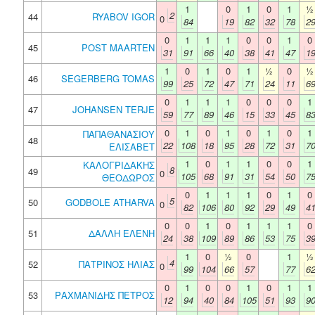
1
0
1
0
1
½
2
44
RYABOV IGOR
0
84
19
82
32
78
2
0
1
1
1
0
0
1
0
45
POST MAARTEN
31
91
66
40
38
41
47
1
1
0
1
0
1
½
0
½
46
SEGERBERG TOMAS
99
25
72
47
71
24
11
6
0
1
1
1
0
0
0
1
47
JOHANSEN TERJE
59
77
89
46
15
33
45
8
0
1
0
1
0
1
0
1
ΠΑΠΑΘΑΝΑΣΙΟΥ
48
22
108
18
95
28
72
31
7
ΕΛΙΣΑΒΕΤ
1
0
1
1
0
0
1
ΚΑΛΟΓΡΙΔΑΚΗΣ
8
49
0
105
68
91
31
54
50
7
ΘΕΟΔΩΡΟΣ
0
1
1
1
0
1
0
5
50
GODBOLE ATHARVA
0
82
106
80
92
29
49
4
0
0
1
0
1
1
1
0
51
ΔΑΛΛΗ ΕΛΕΝΗ
24
38
109
89
86
53
75
3
1
0
½
0
1
½
4
52
ΠΑΤΡΙΝΟΣ ΗΛΙΑΣ
0
99
104
66
57
77
6
0
1
0
0
1
0
1
1
53
ΡΑΧΜΑΝΙΔΗΣ ΠΕΤΡΟΣ
12
94
40
84
105
51
93
9