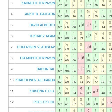
1
1
½
½
1
1
½
½
3
ΚΑΠΝΙΣΗΣ ΣΠΥΡΙΔΩΝ
70
61
2
7
19
16
13
6
1
1
½
1
½
½
1
1
4
ANKIT R. RAJPARA
52
65
13
23
2
15
20
2
1
½
1
1
½
½
8
1
5
DAVID ALBERTO
1
0
50
26
56
11
14
2
1
1
1
½
½
½
½
7
6
TUKHAEV ADAM
1
89
68
25
21
1
12
3
1
½
1
½
1
1
½
6
7
BOROVIKOV VLADISLAV
0
36
29
39
3
61
40
1
1
½
1
1
1
½
½
5
8
ΣΚΕΜΠΡΗΣ ΣΠΥΡΙΔΩΝ
0
49
35
63
34
27
2
1
1
1
1
1
½
½
1
1
9
BARON TAL
0
60
104
28
24
21
22
2
1
½
1
½
½
½
1
1
10
KHARITONOV ALEXANDR
67
39
29
14
27
17
32
3
1
½
1
0
1
1
1
5
11
KRISHNA C.R.G.
0
71
63
74
13
39
46
2
1
1
½
½
1
1
½
12
POPILSKI GIL
0
53
31
27
30
41
20
6
1
1
½
1
0
1
½
1