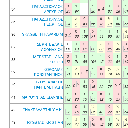
0
1
1
1
0
1
ΠΑΠΑΔΟΠΟΥΛΟΣ
8
34
0
23
97
26
87
28
6
ΑΡΓΥΡΙΟΣ
1
½
0
1
0
½
1
1
ΠΑΠΑΔΟΠΟΥΛΟΣ
35
94
8
43
56
18
70
60
5
ΓΕΩΡΓΙΟΣ
0
1
0
1
1
1
½
7
36
SKAGSETH HAVARD M
0
66
108
71
91
90
87
5
+
1
0
1
½
0
½
0
ΣΕΡΝΤΕΔΑΚΙΣ
37
115
18
21
28
30
25
43
3
ΑΘΑΝΑΣΙΟΣ
0
1
1
1
1
0
1
0
HARESTAD HANS
38
72
51
69
104
45
23
54
1
KROGH
1
½
1
0
½
½
1
ΚΟΚΟΛΙΑΣ
7
39
0
91
10
57
11
79
69
5
ΚΩΝΣΤΑΝΤΙΝΟΣ
1
1
0
1
1
1
ΤΖΟΥΓΑΝΑΚΗΣ
2
7
40
0
0
82
53
45
89
75
6
ΠΑΝΤΕΛΕΗΜΩΝ
1
0
1
1
0
1
0
1
41
ΜΑΡΟΥΝΤΑΣ ΙΩΑΝΝΗΣ
92
23
76
65
12
45
25
5
1
0
1
½
1
0
½
1
42
CHAKRAVARTHI Y.V.K.
98
15
55
25
43
22
57
6
1
½
1
0
0
1
½
½
43
TRYGSTAD KRISTIAN
77
74
35
15
42
58
37
2