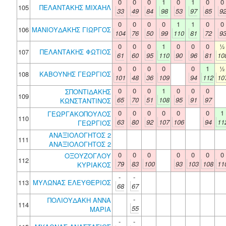
0
0
0
1
0
1
0
0
105
ΠΕΛΑΝΤΑΚΗΣ ΜΙΧΑΗΛ
33
49
84
98
53
97
85
9
0
0
0
0
1
1
0
0
106
ΜΑΝΙΟΥΔΑΚΗΣ ΓΙΩΡΓΟΣ
104
76
50
99
110
81
72
9
0
0
0
1
0
0
0
½
107
ΠΕΛΑΝΤΑΚΗΣ ΦΩΤΙΟΣ
61
60
95
110
90
96
81
10
0
0
0
0
0
1
½
108
ΚΑΒΟΥΝΗΣ ΓΕΩΡΓΙΟΣ
101
48
36
109
94
112
10
0
0
0
1
0
0
0
ΣΠΟΝΤΙΔΑΚΗΣ
109
65
70
51
108
95
91
97
ΚΩΝΣΤΑΝΤΙΝΟΣ
0
0
0
0
0
0
1
ΓΕΩΡΓΑΚΟΠΟΥΛΟΣ
110
63
80
92
107
106
94
11
ΓΕΩΡΓΙΟΣ
ΑΝΑΞΙΟΛΟΓΗΤΟΣ 2
111
ΑΝΑΞΙΟΛΟΓΗΤΟΣ 2
0
0
0
0
0
0
0
ΟΞΟΥΖΟΓΛΟΥ
112
79
83
100
93
103
108
11
ΚΥΡΙΑΚΟΣ
-
-
113
ΜΥΛΩΝΑΣ ΕΛΕΥΘΕΡΙΟΣ
68
67
-
ΠΟΛΙΟΥΔΑΚΗ ΑΝΝΑ
114
55
ΜΑΡΙΑ
-
-