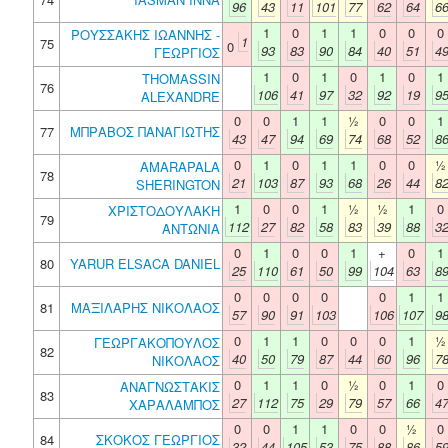
96
43
11
101
77
62
64
6
1
0
1
1
0
0
0
ΡΟΥΣΣΑΚΗΣ ΙΩΑΝΝΗΣ -
1
75
0
93
83
90
84
40
51
4
ΓΕΩΡΓΙΟΣ
1
0
1
0
1
0
1
THOMASSIN
76
106
41
97
32
92
19
9
ALEXANDRE
0
0
1
1
½
0
0
1
77
ΜΠΡΑΒΟΣ ΠΑΝΑΓΙΩΤΗΣ
43
47
94
69
74
68
52
8
0
1
0
1
1
0
0
½
AMARAPALA
78
21
103
87
93
68
26
44
8
SHERINGTON
1
0
0
1
½
½
1
0
ΧΡΙΣΤΟΔΟΥΛΑΚΗ
79
112
27
82
58
83
39
88
3
ΑΝΤΩΝΙΑ
0
1
0
0
1
+
0
1
80
YARUR ELSACA DANIEL
25
110
61
50
99
104
63
8
0
0
0
0
0
1
1
81
ΜΑΞΙΛΑΡΗΣ ΝΙΚΟΛΑΟΣ
57
90
91
103
106
107
9
0
1
1
0
0
0
1
½
ΓΕΩΡΓΑΚΟΠΟΥΛΟΣ
82
40
50
79
87
44
60
96
7
ΝΙΚΟΛΑΟΣ
0
1
1
0
½
0
1
0
ΑΝΑΓΝΩΣΤΑΚΙΣ
83
27
112
75
29
79
57
66
4
ΧΑΡΑΛΑΜΠΟΣ
0
0
1
1
0
0
½
0
84
ΣΚΟΚΟΣ ΓΕΩΡΓΙΟΣ
32
44
105
53
75
88
86
5