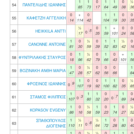
1
1
0
1
1
0
½
54
ΠΑΝΤΕΛΙΔΗΣ ΙΩΑΝΝΗΣ
85
73
17
64
49
38
3
0
+
0
1
1
0
0
55
ΚΑΦΕΤΖΗ ΑΓΓΕΛΙΚΗ
14
114
42
104
19
30
3
½
0
1
+
0
0
5
56
HEIKKILA ANTTI
0
17
35
59
101
24
5
1
0
½
0
1
1
½
0
57
CANONNE ANTOINE
81
30
59
39
52
83
42
1
0
1
½
0
1
0
+
1
58
ΦΥΝΤΡΙΛΑΚΗΣ ΣΤΑΥΡΟΣ
18
96
62
79
66
43
101
5
1
0
½
0
0
0
1
59
ΒΟΖΙΝΑΚΗ ΑΝΘΗ ΜΑΡΙΑ
47
28
57
62
56
66
8
1
0
0
1
1
0
½
9
60
ΦΡΟΣΙΝΟΣ ΙΩΑΝΝΗΣ
0
107
19
92
100
82
35
8
1
1
1
0
1
0
3
7
61
ΣΤΑΜΟΣ ΦΙΛΙΠΠΟΣ
0
0
107
80
32
20
89
3
1
0
½
1
0
1
0
½
62
KOPASOV EVGENY
86
16
58
59
23
74
27
5
1
½
½
1
0
1
0
ΣΠΑΘΟΠΟΥΛΟΣ
8
63
0
110
11
64
72
28
80
4
ΔΙΟΓΕΝΗΣ
1
0
½
½
0
1
1
0