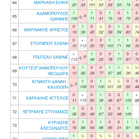
64
ΜΑΡΚΑΚΗ ΣΟΦΙΑ
20
24
101
63
54
93
74
4
1
1
0
1
0
1
0
ΑΔΑΜΟΠΟΥΛΟΣ
4
65
0
109
71
41
73
18
70
2
ΙΩΑΝΝΗΣ
0
1
0
½
0
1
0
½
66
ΜΑΡΙΝΑΚΗΣ ΧΡΗΣΤΟΣ
19
36
45
52
58
59
83
7
0
+
0
0
1
1
1
0
67
ΣΤΟΥΜΠΟΥ ΕΛΕΝΗ
10
113
20
72
103
71
68
3
+
1
0
0
1
0
0
6
68
FRUTEAU SABINE
0
113
49
20
78
77
67
7
0
1
0
0
1
1
½
½
ΚΟΥΤΣΟΓΙΑΝΝΟΠΟΥΛΟΥ
69
13
92
38
77
97
85
39
4
ΘΕΟΔΩΡΑ
1
0
1
½
½
0
0
ΑΓΝΑΝΤΗ ΔΑΝΑΗ -
3
70
0
109
31
100
101
35
65
4
ΚΑΛΛΙΟΠΗ
0
+
0
1
0
0
1
+
71
ΚΑΡΚΑΛΗΣ ΑΓΓΕΛΟΣ
11
115
65
36
46
67
100
8
1
0
0
1
0
0
1
72
ΠΕΤΡΑΚΗΣ ΣΤΥΛΙΑΝΟΣ
38
20
46
67
63
48
106
0
1
0
1
0
0
1
1
ΚΥΡΙΑΖΗΣ
73
16
86
54
96
65
31
91
6
ΑΛΕΞΑΝΔΡΟΣ
1
½
0
½
½
0
0
½
74
IASMAN INNA