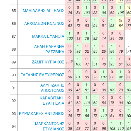
0
0
1
0
1
0
1
½
85
ΜΑΞΙΛΑΡΗΣ ΑΓΓΕΛΟΣ
28
54
103
88
96
69
105
6
0
0
0
1
0
1
½
0
86
ΑΡΧΟΛΕΩΝ ΚΩΝ/ΝΟΣ
62
73
93
94
51
98
84
7
1
0
1
1
0
0
0
87
ΜΑΚΚΑ ΕΥΑΝΘΙΑ
100
13
78
82
14
34
36
0
1
0
1
0
1
0
-
ΔΕΛΗ ΕΛΕΑΝΝΑ
88
15
98
32
85
26
84
79
7
ΡΑΤΖΒΙΚΑ
1
0
1
0
1
0
0
6
89
ΖΑΜΙΤ ΚΥΡΙΑΚΟΣ
0
100
47
51
40
95
61
8
0
1
0
0
1
0
1
0
90
ΓΑΓΑΝΗΣ ΕΛΕΥΘΕΡΙΟΣ
30
81
33
75
107
36
92
5
0
0
1
0
0
1
0
1
ΑΛΥΓΙΖΑΚΗΣ
91
39
45
81
49
36
109
73
10
ΑΠΟΣΤΟΛΟΣ
0
0
1
1
0
0
0
1
ΚΑΡΑΒΙΤΑΚΗ
92
41
69
110
60
50
76
90
10
ΕΥΑΓΓΕΛΙΑ
0
0
1
0
1
0
0
1
93
ΚΥΡΙΑΚΑΚΗΣ ΑΝΤΩΝΙΟΣ
29
75
86
78
112
64
53
10
0
0
0
0
0
1
1
1
ΜΑΡΚΑΝΤΩΝΗΣ
94
35
53
77
86
98
108
110
9
ΣΤΥΛΙΑΝΟΣ