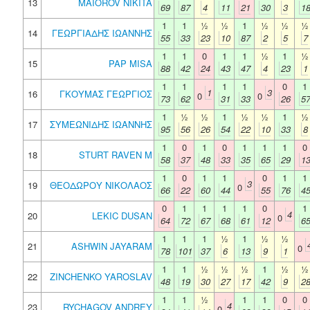
13
MAIOROV NIKITA
69
87
4
11
21
30
3
1
1
1
½
½
1
½
½
½
14
ΓΕΩΡΓΙΑΔΗΣ ΙΩΑΝΝΗΣ
55
33
23
10
87
2
5
7
1
1
0
1
1
½
1
½
15
PAP MISA
88
42
24
43
47
4
23
1
1
1
1
1
0
1
1
3
16
ΓΚΟΥΜΑΣ ΓΕΩΡΓΙΟΣ
0
0
73
62
31
33
26
5
1
½
½
1
½
½
1
½
17
ΣΥΜΕΩΝΙΔΗΣ ΙΩΑΝΝΗΣ
95
56
26
54
22
10
33
8
1
0
1
0
1
1
1
0
18
STURT RAVEN M
58
37
48
33
35
65
29
1
1
0
1
1
0
1
1
3
19
ΘΕΟΔΩΡΟΥ ΝΙΚΟΛΑΟΣ
0
66
22
60
44
55
76
4
0
1
1
1
1
0
1
4
20
LEKIC DUSAN
0
64
72
67
68
61
12
6
1
1
1
½
1
½
½
21
ASHWIN JAYARAM
0
78
101
37
6
13
9
1
1
1
½
½
½
1
½
½
22
ZINCHENKO YAROSLAV
48
19
30
27
17
42
9
2
1
1
½
1
1
0
0
4
23
RYCHAGOV ANDREY
0