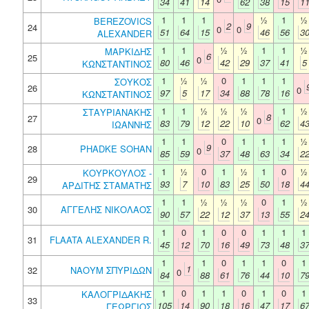
34
41
14
62
38
15
1
1
1
1
½
1
½
BEREZOVICS
2
9
24
0
0
51
64
15
46
56
3
ALEXANDER
1
1
½
½
1
1
½
ΜΑΡΚΙΔΗΣ
6
25
0
80
46
42
29
37
41
5
ΚΩΝΣΤΑΝΤΙΝΟΣ
1
½
½
0
1
1
1
ΣΟΥΚΟΣ
26
0
97
5
17
34
88
78
16
ΚΩΝΣΤΑΝΤΙΝΟΣ
1
1
½
½
½
1
½
ΣΤΑΥΡΙΑΝΑΚΗΣ
8
27
0
83
79
12
22
10
62
4
ΙΩΑΝΝΗΣ
1
1
0
1
1
1
½
9
28
PHADKE SOHAN
0
85
59
37
48
63
34
2
1
½
0
1
½
1
0
½
ΚΟΥΡΚΟΥΛΟΣ -
29
93
7
10
83
25
50
18
4
ΑΡΔΙΤΗΣ ΣΤΑΜΑΤΗΣ
1
1
½
½
½
0
1
½
30
ΑΓΓΕΛΗΣ ΝΙΚΟΛΑΟΣ
90
57
22
12
37
13
55
2
1
0
1
0
0
1
1
1
31
FLAATA ALEXANDER R.
45
12
70
16
49
73
48
3
1
1
0
1
1
0
1
1
32
ΝΑΟΥΜ ΣΠΥΡΙΔΩΝ
0
84
88
61
76
44
10
7
1
0
1
1
0
1
0
1
ΚΑΛΟΓΡΙΔΑΚΗΣ
33
105
14
90
18
16
47
17
6
ΓΕΩΡΓΙΟΣ