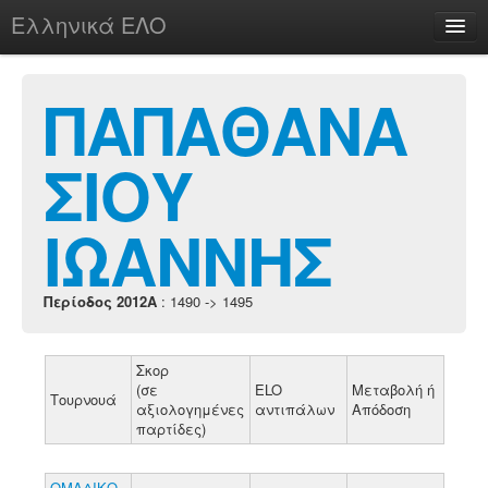
Ελληνικά ΕΛΟ
Περί
ΠΑΠΑΘΑΝΑ
ΣΙΟΥ
chesstu.be @ discord
Login
ΙΩΑΝΝΗΣ
Περίοδος 2012A
: 1490 -> 1495
Σκορ
(σε
ELO
Μεταβολή ή
Τουρνουά
αξιολογημένες
αντιπάλων
Απόδοση
παρτίδες)
ΟΜΑΔΙΚΟ