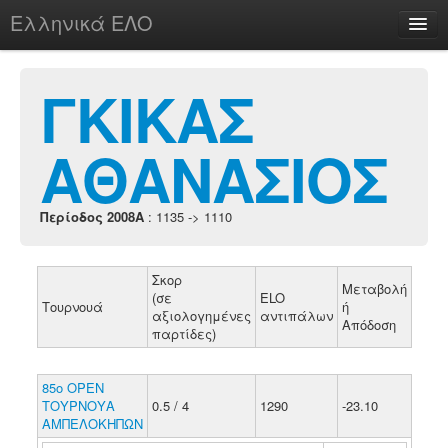
Ελληνικά ΕΛΟ
Περί
ΓΚΙΚΑΣ
ΑΘΑΝΑΣΙΟΣ
chesstu.be @ discord
Login
Περίοδος 2008A
: 1135 -> 1110
Σκορ
Μεταβολή
(σε
ELO
Τουρνουά
ή
αξιολογημένες
αντιπάλων
Απόδοση
παρτίδες)
85ο ΟΡΕΝ
ΤΟΥΡΝΟΥΑ
0.5 / 4
1290
-23.10
ΑΜΠΕΛΟΚΗΠΩΝ