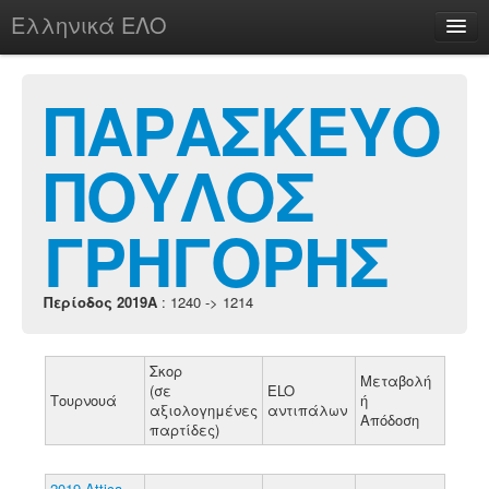
Ελληνικά ΕΛΟ
Περί
ΠΑΡΑΣΚΕΥΟ
ΠΟΥΛΟΣ
chesstu.be @ discord
Login
ΓΡΗΓΟΡΗΣ
Περίοδος 2019A
: 1240 -> 1214
Σκορ
Μεταβολή
(σε
ELO
Τουρνουά
ή
αξιολογημένες
αντιπάλων
Απόδοση
παρτίδες)
2019 Attica