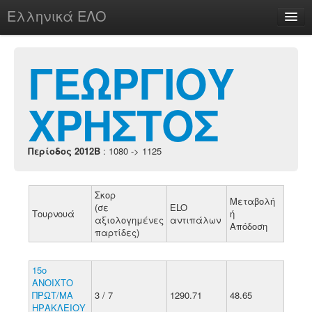
Ελληνικά ΕΛΟ
Περί
ΓΕΩΡΓΙΟΥ
ΧΡΗΣΤΟΣ
chesstu.be @ discord
Login
Περίοδος 2012B
: 1080 -> 1125
Σκορ
Μεταβολή
(σε
ELO
Τουρνουά
ή
αξιολογημένες
αντιπάλων
Απόδοση
παρτίδες)
15ο
ΑΝΟΙΧΤΟ
ΠΡΩΤ/ΜΑ
3 / 7
1290.71
48.65
ΗΡΑΚΛΕΙΟΥ