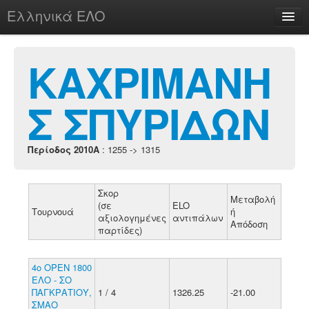
Ελληνικά ΕΛΟ
Περί
ΚΑΧΡΙΜΑΝΗ
Σ ΣΠΥΡΙΔΩΝ
chesstu.be @ discord
Login
Περίοδος 2010A
: 1255 -> 1315
Σκορ
Μεταβολή
(σε
ELO
Τουρνουά
ή
αξιολογημένες
αντιπάλων
Απόδοση
παρτίδες)
4ο ΟΡΕΝ 1800
ΕΛΟ - ΣΟ
ΠΑΓΚΡΑΤΙΟΥ,
1 / 4
1326.25
-21.00
ΣΜΑΟ