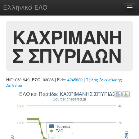
Ελληνικά ΕΛΟ
Περί
ΚΑΧΡΙΜΑΝΗ
Σ ΣΠΥΡΙΔΩΝ
chesstu.be @ discord
Login
Η/Γ: 05/1949, ΕΣΟ: 03086 | Fide:
4245830
|
Τέλος Ανανέωσης
Δελτίου
ΕΛΟ και Παρτίδες ΚΑΧΡΙΜΑΝΗΣ ΣΠΥΡΙΔΩΝ
Source: chessfed.gr
1800
40
1600
30
Παρτίδες
ΕΛΟ