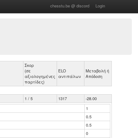
chesstu.be @ discord
Login
Σκορ
(σε
ELO
Μεταβολή ή
αξιολογημένες
αντιπάλων
Απόδοση
παρτίδες)
1 / 5
1317
-28.00
1
0.5
0.5
0