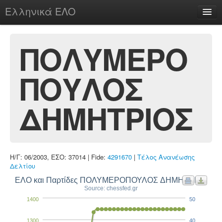
Ελληνικά ΕΛΟ
Περί
ΠΟΛΥΜΕΡΟ
ΠΟΥΛΟΣ
chesstu.be @ discord
Login
ΔΗΜΗΤΡΙΟΣ
Η/Γ: 06/2003, ΕΣΟ: 37014 | Fide:
4291670
|
Τέλος Ανανέωσης
Δελτίου
ΕΛΟ και Παρτίδες ΠΟΛΥΜΕΡΟΠΟΥΛΟΣ ΔΗΜΗΤΡΙΟΣ
Source: chessfed.gr
1400
50
1300
40