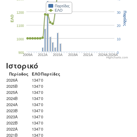
Παρτίδες
ΕΛΟ
1200
30
Παρτίδες
ΕΛΟ
1100
20
1000
10
900
0
2009A
2012A
2015A
2018A
2021A
2024A
2026A
Highcharts.com
Ιστορικό
Περίοδος
ΕΛΟ
Παρτίδες
2026A
1347
0
2025B
1347
0
2025A
1347
0
2024B
1347
0
2024A
1347
0
2023B
1347
0
2023Α
1347
0
2022B
1347
0
2022A
1347
0
2021B
1347
0