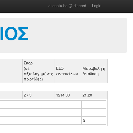
chesstu.be @ discord
Login
ΙΟΣ
Σκορ
(σε
ELO
Μεταβολή ή
αξιολογημένες
αντιπάλων
Απόδοση
παρτίδες)
2 / 3
1214.33
21.20
1
1
0