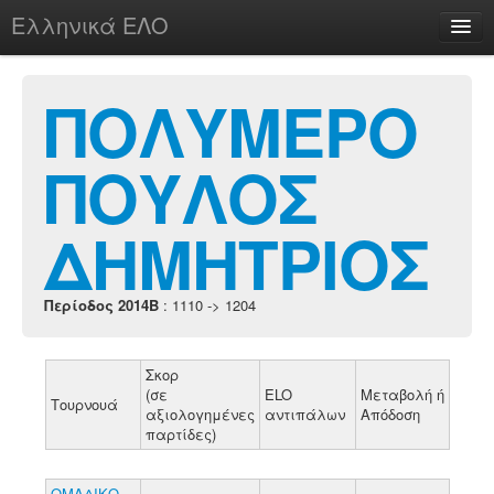
Ελληνικά ΕΛΟ
Περί
ΠΟΛΥΜΕΡΟ
ΠΟΥΛΟΣ
chesstu.be @ discord
Login
ΔΗΜΗΤΡΙΟΣ
Περίοδος 2014B
: 1110 -> 1204
Σκορ
(σε
ELO
Μεταβολή ή
Τουρνουά
αξιολογημένες
αντιπάλων
Απόδοση
παρτίδες)
ΟΜΑΔΙΚΟ