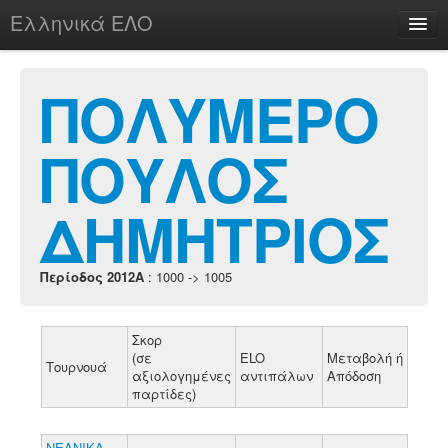
Ελληνικά ΕΛΟ
Περί
ΠΟΛΥΜΕΡΟ
ΠΟΥΛΟΣ
chesstu.be @ discord
Login
ΔΗΜΗΤΡΙΟΣ
Περίοδος 2012A
: 1000 -> 1005
Σκορ
(σε
ELO
Μεταβολή ή
Τουρνουά
αξιολογημένες
αντιπάλων
Απόδοση
παρτίδες)
ΝΕΑΝΙΚΑ