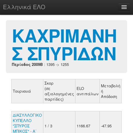
Ελληνικά ΕΛΟ
Περί
ΚΑΧΡΙΜΑΝΗ
Σ ΣΠΥΡΙΔΩΝ
chesstu.be @ discord
Login
Περίοδος 2009B
: 1395 -> 1255
Σκορ
Μεταβολή
(σε
ELO
Τουρνουά
ή
αξιολογημένες
αντιπάλων
Απόδοση
παρτίδες)
ΔΙΑΣΥΛΛΟΓΙΚΟ
ΚΥΠΕΛΛΟ
"ΣΠΥΡΟΣ
1 / 3
1166.67
-47.95
ΜΠΙΚΟΣ" - Α΄