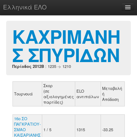
Ελληνικά ΕΛΟ
Περί
ΚΑΧΡΙΜΑΝΗ
Σ ΣΠΥΡΙΔΩΝ
chesstu.be @ discord
Login
Περίοδος 2012B
: 1235 -> 1210
Σκορ
Μεταβολή
(σε
ELO
Τουρνουά
ή
αξιολογημένες
αντιπάλων
Απόδοση
παρτίδες)
16ο ΣΟ
ΠΑΓΚΡΑΤΙΟΥ-
ΣΜΑΟ
1 / 5
1315
-33.25
ΚΑΙΣΑΡΙΑΝΗΣ