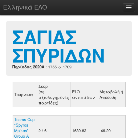
Ελληνικά ΕΛΟ
Περί
ΣΑΓΙΑΣ
ΣΠΥΡΙΔΩΝ
chesstu.be @ discord
Login
Περίοδος 2020A
: 1755 -> 1709
Σκορ
(σε
ELO
Μεταβολή ή
Τουρνουά
αξιολογημένες
αντιπάλων
Απόδοση
παρτίδες)
Teams Cup
"Spyros
Mpikos"
2 / 6
1689.83
-46.20
Group A