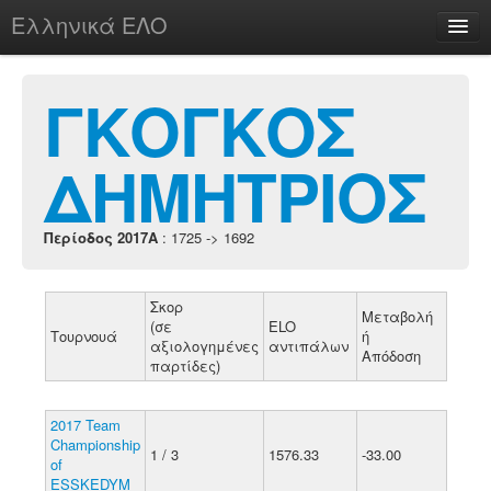
Ελληνικά ΕΛΟ
Περί
ΓΚΟΓΚΟΣ
ΔΗΜΗΤΡΙΟΣ
chesstu.be @ discord
Login
Περίοδος 2017A
: 1725 -> 1692
Σκορ
Μεταβολή
(σε
ELO
Τουρνουά
ή
αξιολογημένες
αντιπάλων
Απόδοση
παρτίδες)
2017 Team
Championship
1 / 3
1576.33
-33.00
of
ESSKEDYM