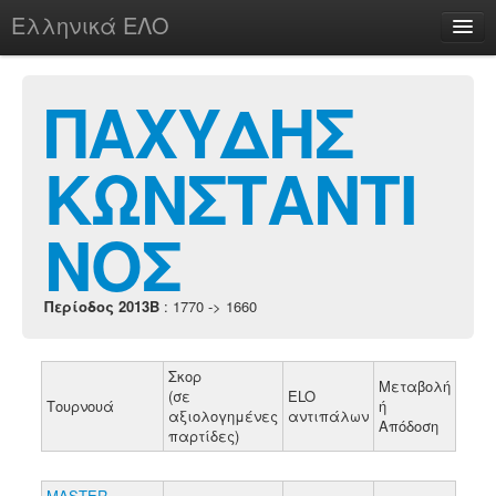
Ελληνικά ΕΛΟ
Περί
ΠΑΧΥΔΗΣ
ΚΩΝΣΤΑΝΤΙ
chesstu.be @ discord
Login
ΝΟΣ
Περίοδος 2013B
: 1770 -> 1660
Σκορ
Μεταβολή
(σε
ELO
Τουρνουά
ή
αξιολογημένες
αντιπάλων
Απόδοση
παρτίδες)
MASTER