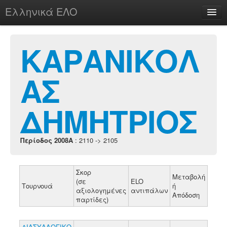
Ελληνικά ΕΛΟ
Περί
ΚΑΡΑΝΙΚΟΛ
ΑΣ
chesstu.be @ discord
Login
ΔΗΜΗΤΡΙΟΣ
Περίοδος 2008A
: 2110 -> 2105
Σκορ
Μεταβολή
(σε
ELO
Τουρνουά
ή
αξιολογημένες
αντιπάλων
Απόδοση
παρτίδες)
ΔΙΑΣΥΛΛΟΓΙΚΟ