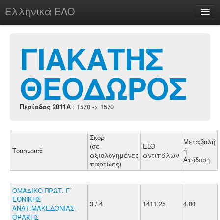
Ελληνικά ΕΛΟ
Περί
ΓΙΑΚΑΤΗΣ
ΘΕΟΔΩΡΟΣ
chesstu.be @ discord
Login
Περίοδος 2011A
: 1570 -> 1570
Σκορ
Μεταβολή
(σε
ELO
Τουρνουά
ή
αξιολογημένες
αντιπάλων
Απόδοση
παρτίδες)
ΟΜΑΔΙΚΟ ΠΡΩΤ. Γ΄
ΕΘΝΙΚΗΣ
3 / 4
1411.25
4.00
ΑΝΑΤ.ΜΑΚΕΔΟΝΙΑΣ-
ΘΡΑΚΗΣ