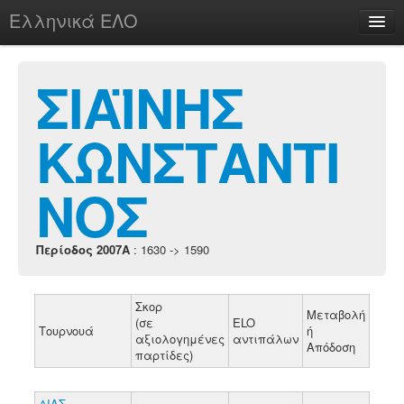
Ελληνικά ΕΛΟ
Περί
ΣΙΑΪΝΗΣ
ΚΩΝΣΤΑΝΤΙ
chesstu.be @ discord
Login
ΝΟΣ
Περίοδος 2007A
: 1630 -> 1590
Σκορ
Μεταβολή
(σε
ELO
Τουρνουά
ή
αξιολογημένες
αντιπάλων
Απόδοση
παρτίδες)
ΔΙΑΣ.