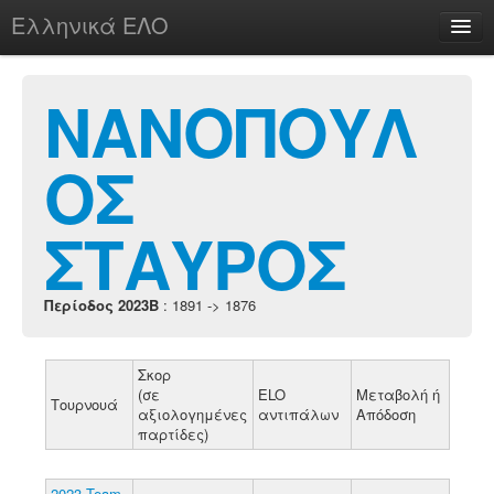
Ελληνικά ΕΛΟ
Περί
ΝΑΝΟΠΟΥΛ
ΟΣ
chesstu.be @ discord
Login
ΣΤΑΥΡΟΣ
Περίοδος 2023B
: 1891 -> 1876
Σκορ
(σε
ELO
Μεταβολή ή
Τουρνουά
αξιολογημένες
αντιπάλων
Απόδοση
παρτίδες)
2023 Team