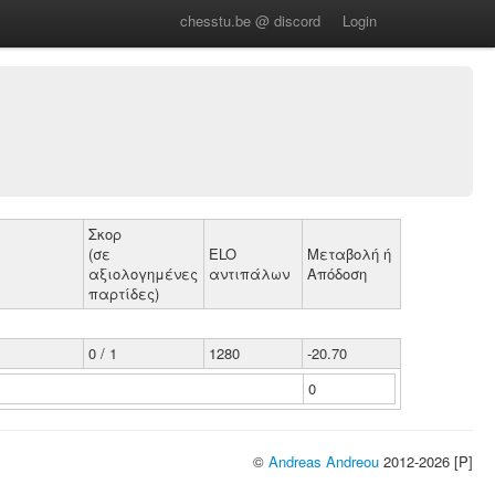
chesstu.be @ discord
Login
Σκορ
(σε
ELO
Μεταβολή ή
αξιολογημένες
αντιπάλων
Απόδοση
παρτίδες)
0 / 1
1280
-20.70
0
©
Andreas Andreou
2012-2026 [P]